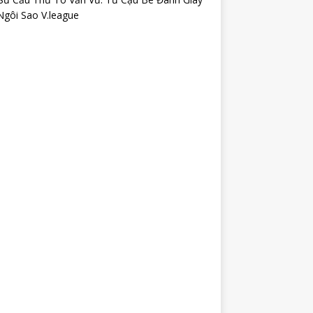
Ngôi Sao V.league