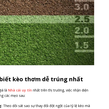
biết kèo thơm dễ trúng nhất
iá là
Nhà cái uy tín
nhất trên thị trường, việc nhận diện
ụng các mẹo sau:
g:
Theo dõi sát sao sự thay đổi đột ngột của tỷ lệ kèo mà