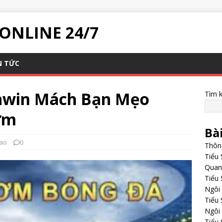
ONLINE 24/7
N TỨC
unwin Mách Bạn Mẹo
Tìm 
ơm
Bà
hao
0
Thôn
Tiểu
Quan
Tiểu 
Ngôi 
Tiểu
Ngôi
Tiểu