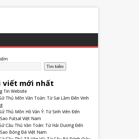
kiếm
Tìm kiếm
i viết mới nhất
g Tin Website
 Sử Thủ Môn Văn Toản: Từ Sai Lầm Đến Vinh
g
Sử Thủ Môn Hồ Văn Ý: Từ Sinh Viên Đến
Sao Futsal Việt Nam
 Sử Cầu Thủ Văn Toàn: Từ Hải Dương Đến
 Sao Bóng Đá Việt Nam
 Sử Cầu Thủ Tô Văn Vũ: Từ Cậu Bé Đánh Giày