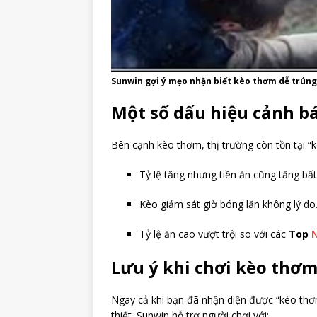
Sunwin gợi ý mẹo nhận biết kèo thơm dễ trúng
Một số dấu hiệu cảnh bá
Bên cạnh kèo thơm, thị trường còn tồn tại “k
Tỷ lệ tăng nhưng tiền ăn cũng tăng bấ
Kèo giảm sát giờ bóng lăn không lý do
Tỷ lệ ăn cao vượt trội so với các
Top
N
Lưu ý khi chơi kèo thơm
Ngay cả khi bạn đã nhận diện được “kèo thơm
thiết. Sunwin hỗ trợ người chơi với: