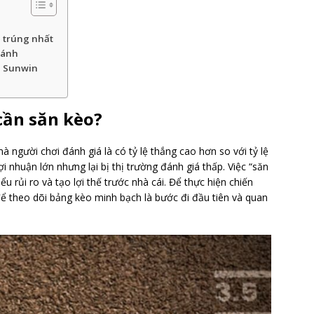
 trúng nhất
ránh
ín Sunwin
 cần săn kèo?
người chơi đánh giá là có tỷ lệ thắng cao hơn so với tỷ lệ
i nhuận lớn nhưng lại bị thị trường đánh giá thấp. Việc “săn
ểu rủi ro và tạo lợi thế trước nhà cái. Để thực hiện chiến
ể theo dõi bảng kèo minh bạch là bước đi đầu tiên và quan