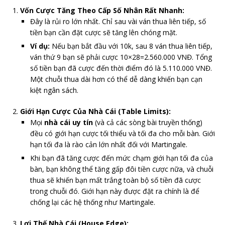
Vốn Cược Tăng Theo Cấp Số Nhân Rất Nhanh:
Đây là rủi ro lớn nhất. Chỉ sau vài ván thua liên tiếp, số
tiền bạn cần đặt cược sẽ tăng lên chóng mặt.
Ví dụ:
Nếu bạn bắt đầu với 10k, sau 8 ván thua liên tiếp,
ván thứ 9 bạn sẽ phải cược 10×28=2.560.000 VNĐ. Tổng
số tiền bạn đã cược đến thời điểm đó là 5.110.000 VNĐ.
Một chuỗi thua dài hơn có thể dễ dàng khiến bạn cạn
kiệt ngân sách.
Giới Hạn Cược Của Nhà Cái (Table Limits):
Mọi
nhà cái uy tín
(và cả các sòng bài truyền thống)
đều có giới hạn cược tối thiểu và tối đa cho mỗi bàn. Giới
hạn tối đa là rào cản lớn nhất đối với Martingale.
Khi bạn đã tăng cược đến mức chạm giới hạn tối đa của
bàn, bạn không thể tăng gấp đôi tiền cược nữa, và chuỗi
thua sẽ khiến bạn mất trắng toàn bộ số tiền đã cược
trong chuỗi đó. Giới hạn này được đặt ra chính là để
chống lại các hệ thống như Martingale.
Lợi Thế Nhà Cái (House Edge):