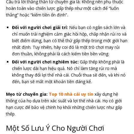
Câu trả lời thẳng thắn từ chuyên gia là: Không nên phụ thuộc
hoàn toàn vào chiến lược gấp thếp như một cách để “luôn
thắng” hoặc “kiếm tiền ổn định”.
Đối với người chơi giải trí:
Nếu bạn có ngân sách lớn và
chỉ muốn trải nghiệm cảm giác hồi hộp, chấp nhận rủi ro và
biết điểm dừng, bạn có thể thử gấp thếp trong một giới hạn
nhất định. Tuy nhiên, hãy coi đó là một trò chơi may rủi
đơn thuần, không phải là cách kiếm tiền bền vững.
Đối với người chơi nghiêm túc:
Gấp thếp không phải là
chiến lược dài hạn hiệu quả. Nó chỉ làm tăng rủi ro mà
không thay đổi lợi thế nhà cái. Chuỗi thua sẽ đến, và khi nó
đến, bạn sẽ mất một khoản tiền đáng kể.
Mẹo từ chuyên gia:
Top 10 nhà cái uy tín
xây dựng hệ
thống của họ dựa trên xác suất và lợi thế nhà cái. Họ có giới
hạn cược để bảo vệ chính họ khỏi những chiến lược như gấp
thếp.
Một Số Lưu Ý Cho Người Chơi