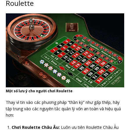
Roulette
Một số lưu ý cho người chơi Roulette
Thay vì tin vào các phương pháp “thần kỳ” như gấp thếp, hãy
tập trung vào các nguyên tắc quản lý vốn an toàn và hiệu quả
hơn:
Chơi Roulette Châu Âu:
Luôn ưu tiên Roulette Châu Âu