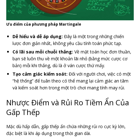
Ưu điểm của phương pháp Martingale
Dễ hiểu và dễ áp dụng:
Đây là một trong những chiến
lược đơn giản nhất, không yêu cầu tính toán phức tạp.
Có lãi sau mỗi chuỗi thắng:
Về mặt toán học đơn thuần,
bạn sẽ luôn thu về một khoản lãi nhỏ (bằng mức cược cơ
bản) mỗi khi thắng, dù là ở ván cược thứ mấy.
Tạo cảm giác kiểm soát:
Đối với người chơi, việc có một
“hệ thống” để tuân theo có thể mang lại cảm giác an tâm
và kiểm soát hơn trong một trò chơi mang tính may rủi.
Nhược Điểm và Rủi Ro Tiềm Ẩn Của
Gấp Thếp
Mặc dù hấp dẫn, gấp thếp ẩn chứa những rủi ro cực kỳ lớn,
đặc biệt là khi áp dụng trong thời gian dài.