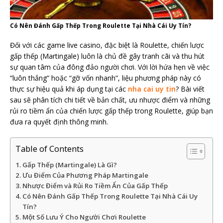
Có Nên Đánh Gấp Thếp Trong Roulette Tại Nhà Cái Uy Tín?
Đối với các game live casino, đặc biệt là Roulette, chiến lược
gấp thếp (Martingale)
luôn là chủ đề gây tranh cãi và thu hút
sự quan tâm của đông đảo người chơi. Với lời hứa hẹn về việc
“luôn thắng” hoặc “gỡ vốn nhanh”, liệu phương pháp này có
thực sự hiệu quả khi áp dụng tại các
nha cai uy tin
? Bài viết
sau sẽ phân tích chi tiết về bản chất, ưu nhược điểm và những
rủi ro tiềm ẩn của chiến lược gấp thếp trong Roulette, giúp bạn
đưa ra quyết định thông minh.
Table of Contents
Gấp Thếp (Martingale) Là Gì?
Ưu Điểm Của Phương Pháp Martingale
Nhược Điểm và Rủi Ro Tiềm Ẩn Của Gấp Thếp
Có Nên Đánh Gấp Thếp Trong Roulette Tại Nhà Cái Uy
Tín?
Một Số Lưu Ý Cho Người Chơi Roulette