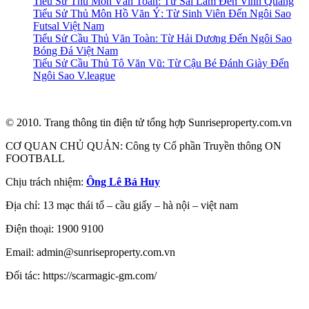
Tiểu Sử Thủ Môn Văn Toản: Từ Sai Lầm Đến Vinh Quang
Tiểu Sử Thủ Môn Hồ Văn Ý: Từ Sinh Viên Đến Ngôi Sao
Futsal Việt Nam
Tiểu Sử Cầu Thủ Văn Toàn: Từ Hải Dương Đến Ngôi Sao
Bóng Đá Việt Nam
Tiểu Sử Cầu Thủ Tô Văn Vũ: Từ Cậu Bé Đánh Giày Đến
Ngôi Sao V.league
© 2010. Trang thông tin điện tử tổng hợp Sunriseproperty.com.vn
CƠ QUAN CHỦ QUẢN: Công ty Cổ phần Truyền thông ON
FOOTBALL
Chịu trách nhiệm:
Ông Lê Bá Huy
Địa chỉ: 13 mạc thái tổ – cầu giấy – hà nội – việt nam
Điện thoại: 1900 9100
Email: admin@sunriseproperty.com.vn
Đối tác: https://scarmagic-gm.com/