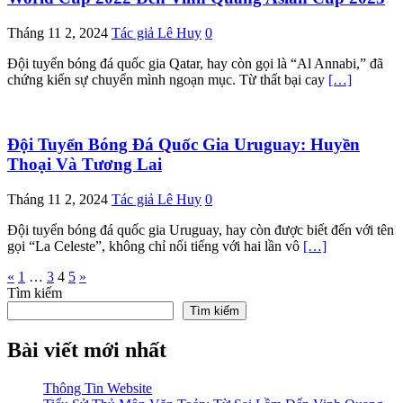
Tháng 11 2, 2024
Tác giả Lê Huy
0
Đội tuyển bóng đá quốc gia Qatar, hay còn gọi là “Al Annabi,” đã
chứng kiến sự chuyển mình ngoạn mục. Từ thất bại cay
[…]
Đội Tuyển Bóng Đá Quốc Gia Uruguay: Huyền
Thoại Và Tương Lai
Tháng 11 2, 2024
Tác giả Lê Huy
0
Đội tuyển bóng đá quốc gia Uruguay, hay còn được biết đến với tên
gọi “La Celeste”, không chỉ nổi tiếng với hai lần vô
[…]
Phân
«
1
…
3
4
5
»
Tìm kiếm
trang
Tìm kiếm
bài
Bài viết mới nhất
viết
Thông Tin Website